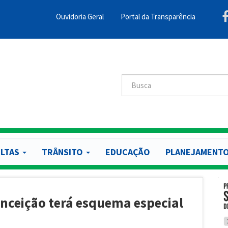
Ouvidoria Geral
Portal da Transparência
Menu
Barra
Topo
PCR
Buscar
Buscar
LTAS
TRÂNSITO
EDUCAÇÃO
PLANEJAMENT
onceição terá esquema especial