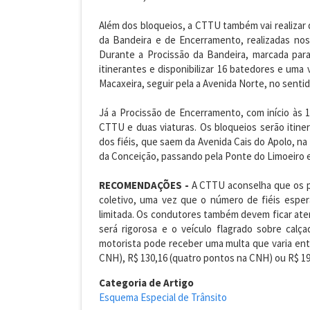
Além dos bloqueios, a CTTU também vai realizar 
da Bandeira e de Encerramento, realizadas no
Durante a Procissão da Bandeira, marcada para
itinerantes e disponibilizar 16 batedores e uma 
Macaxeira, seguir pela a Avenida Norte, no sentid
Já a Procissão de Encerramento, com início às
CTTU e duas viaturas. Os bloqueios serão iti
dos fiéis, que saem da Avenida Cais do Apolo, na
da Conceição, passando pela Ponte do Limoeiro 
RECOMENDAÇÕES -
A CTTU aconselha que os pa
coletivo, uma vez que o número de fiéis esper
limitada. Os condutores também devem ficar aten
será rigorosa e o veículo flagrado sobre calç
motorista pode receber uma multa que varia entr
CNH), R$ 130,16 (quatro pontos na CNH) ou R$ 19
Categoria de Artigo
Esquema Especial de Trânsito