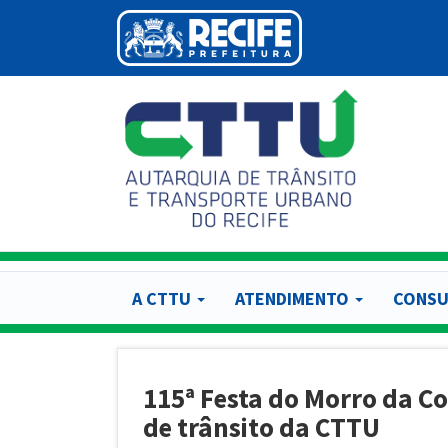
Pular
para
o
conteúdo
principal
A CTTU
ATENDIMENTO
CONSU
115ª Festa do Morro da C
de trânsito da CTTU