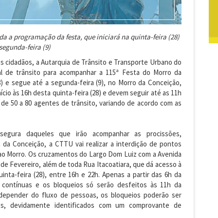
a a programação da festa, que iniciará na quinta-feira (28)
 segunda-feira (9)
dos cidadãos, a Autarquia de Trânsito e Transporte Urbano do
l de trânsito para acompanhar a 115ª Festa do Morro da
8) e segue até a segunda-feira (9), no Morro da Conceição,
cio às 16h desta quinta-feira (28) e devem seguir até as 11h
o de 50 a 80 agentes de trânsito, variando de acordo com as
 segura daqueles que irão acompanhar as procissões,
a Conceição, a CTTU vai realizar a interdição de pontos
s ao Morro. Os cruzamentos do Largo Dom Luiz com a Avenida
de Fevereiro, além de toda Rua Itacoatiara, que dá acesso à
inta-feira (28), entre 16h e 22h. Apenas a partir das 6h da
er contínuas e os bloqueios só serão desfeitos às 11h da
A depender do fluxo de pessoas, os bloqueios poderão ser
es, devidamente identificados com um comprovante de