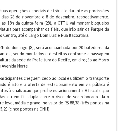
duas operações especiais de trânsito durante as procissões
s dias 28 de novembro e 8 de dezembro, respectivamente.
 as 18h da quinta-feira (28), a CTTU vai montar bloqueios
viatura para acompanhar os fiéis, que irão sair da Parque da
o Centro, até o Largo Dom Luiz e Rua Itacoatiara.
 14h do domingo (8), será acompanhada por 20 batedores da
nerantes, sendo montados e desfeitos conforme a passagem
 altura da sede da Prefeitura do Recife, em direção ao Morro
e Avenida Norte.
rticipantes cheguem cedo ao local e utilizem o transporte
ado é alto e a oferta de estacionamento em via pública é
tos à sinalização que proíbe estacionamento. A fiscalização
adas ou em fila dupla corre o risco de ser rebocado. Já o
e leve, média e grave, no valor de R$ 88,38 (três pontos na
5,23 (cinco pontos na CNH).