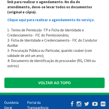
link para realizar o agendamento.
No dia do
atendimento, deve-se levar todos os documentos
(original e cópia).
Clique aqui para realizar o agendamento do serviço.
1- Termo de Permissão -TP e Ficha de Identidade e
Credenciamento - FIC do Permissionário;
2- Ficha de Identidade e Credenciamento - FIC do Condutor
Auxiliar.
3- Procuração Pública ou Particular, quando couber (com
validade de até um ano);
4- Documento de identificação do procurador (RG, CNH ou
outros).
VOLTAR AO TOPO
Ouvidoria
Portal da
Menu
Geral
Transparência