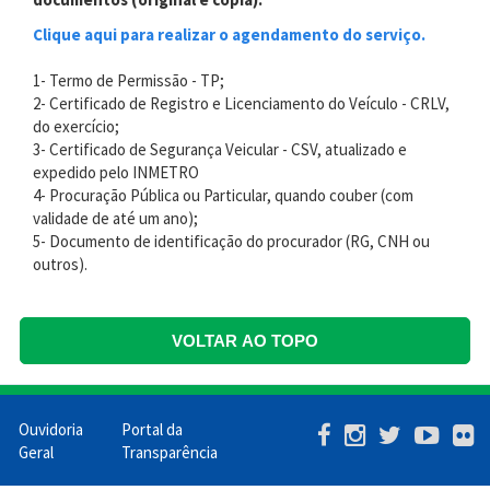
Clique aqui para realizar o agendamento do serviço.
1- Termo de Permissão - TP;
2- Certificado de Registro e Licenciamento do Veículo - CRLV,
do exercício;
3- Certificado de Segurança Veicular - CSV, atualizado e
expedido pelo INMETRO
4- Procuração Pública ou Particular, quando couber (com
validade de até um ano);
5- Documento de identificação do procurador (RG, CNH ou
outros).
VOLTAR AO TOPO
Ouvidoria
Portal da
Menu
Geral
Transparência
Barra