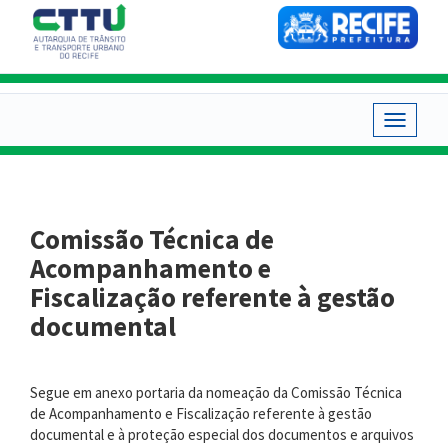
Pular
para
o
conteúdo
principal
Toggle
navigat
Comissão Técnica de
Acompanhamento e
Fiscalização referente à gestão
documental
Segue em anexo portaria da nomeação da Comissão Técnica
de Acompanhamento e Fiscalização referente à gestão
documental e à proteção especial dos documentos e arquivos