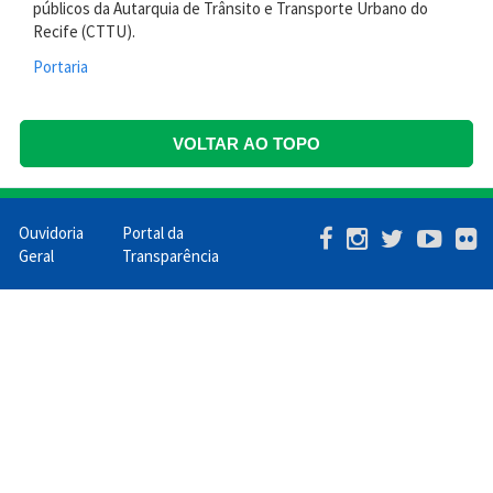
públicos da Autarquia de Trânsito e Transporte Urbano do
Recife (CTTU).
Portaria
VOLTAR AO TOPO
Ouvidoria
Portal da
Menu
Geral
Transparência
Barra
Mobile
PCR