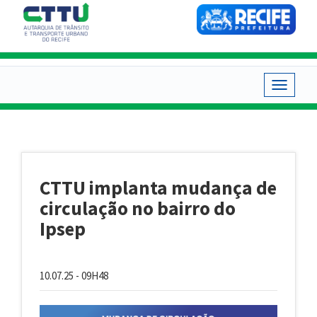
Pular
para
o
conteúdo
principal
Toggle
navigat
CTTU implanta mudança de
circulação no bairro do
Ipsep
10.07.25 - 09H48