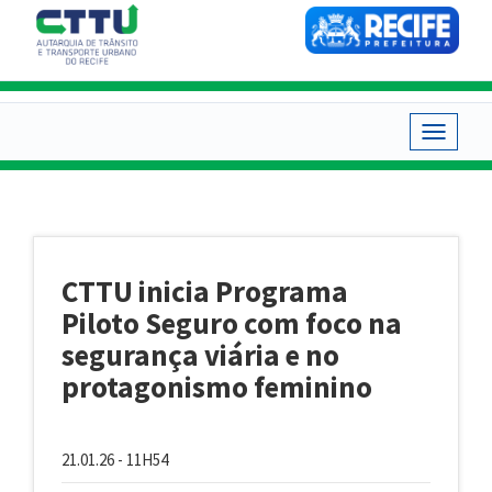
Pular
para
o
conteúdo
principal
Toggle
navigat
CTTU inicia Programa
Piloto Seguro com foco na
segurança viária e no
protagonismo feminino
21.01.26 - 11H54