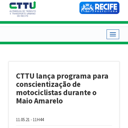
Pular
para
o
conteúdo
principal
Toggle
navigat
CTTU lança programa para
conscientização de
motociclistas durante o
Maio Amarelo
11.05.21 - 11H44