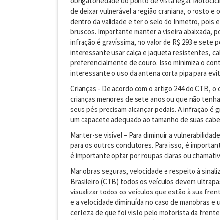
obrigatoriedade do ponto de vista legal. Motoci
de deixar vulnerável a região craniana, o rosto 
dentro da validade e ter o selo do Inmetro, pois 
bruscos. Importante manter a viseira abaixada, po
infração é gravíssima, no valor de R$ 293 e sete
interessante usar calça e jaqueta resistentes, c
preferencialmente de couro. Isso minimiza o con
interessante o uso da antena corta pipa para evit
Crianças - De acordo com o artigo 244 do CTB, o
crianças menores de sete anos ou que não tenha 
seus pés precisam alcançar pedais. A infração é gr
um capacete adequado ao tamanho de suas cabe
Manter-se visível – Para diminuir a vulnerabilida
para os outros condutores. Para isso, é importa
é importante optar por roupas claras ou chamati
Manobras seguras, velocidade e respeito à sinali
Brasileiro (CTB) todos os veículos devem ultrapa
visualizar todos os veículos que estão à sua fren
e a velocidade diminuída no caso de manobras e u
certeza de que foi visto pelo motorista da frente