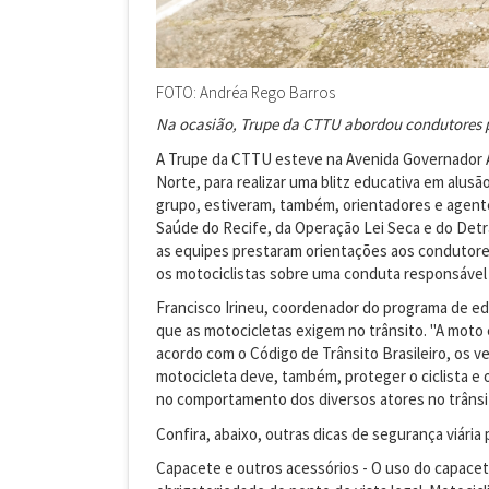
FOTO: Andréa Rego Barros
Na ocasião, Trupe da CTTU abordou condutores p
A Trupe da CTTU esteve na Avenida Governador 
Norte, para realizar uma blitz educativa em alusã
grupo, estiveram, também, orientadores e agente
Saúde do Recife, da Operação Lei Seca e do Detra
as equipes prestaram orientações aos condutore
os motociclistas sobre uma conduta responsável 
Francisco Irineu, coordenador do programa de ed
que as motocicletas exigem no trânsito. "A moto
acordo com o Código de Trânsito Brasileiro, os 
motocicleta deve, também, proteger o ciclista 
no comportamento dos diversos atores no trânsit
Confira, abaixo, outras dicas de segurança viária 
Capacete e outros acessórios - O uso do capace