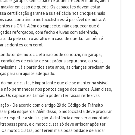
clistas e garupas sem capacete podem receber multas, além
e o maxilar em caso de queda. Os capacetes devem estar
essa certificação garante a sua eficácia nos choques mais
is caso contrário o motociclista está passível de multa. A
 pontos na CNH. Além do capacete, não esquecer que é
alçados reforçados, com fecho e luvas com aderência,
tato da pele com o asfalto em caso de queda. Também é
ar acidentes com cerol.
 condutor de motocicleta não pode conduzir, na garupa,
condições de cuidar de sua própria segurança, ou seja,
avíssima. Já a partir dos sete anos, as crianças precisam de
ças para um ajuste adequado.
de do motociclista, é importante que ele se mantenha visível
nte não permanecer nos pontos cegos dos carros. Além disso,
vas. Os capacetes também podem ter faixas reflexivas.
zação - De acordo com o artigo 29 do Código de Trânsito
ssar pela esquerda. Além disso, o motociclista deve procurar
te e respeitar a sinalização. A distância deve ser aumentada
ltrapassagens, e o motociclista só deve arriscar após ter
. Os motociclistas, por terem mais possibilidade de andar