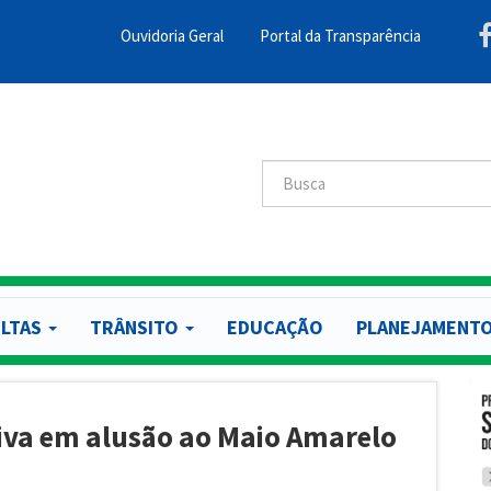
Ouvidoria Geral
Portal da Transparência
Menu
Barra
Topo
PCR
Buscar
Buscar
LTAS
TRÂNSITO
EDUCAÇÃO
PLANEJAMENT
tiva em alusão ao Maio Amarelo