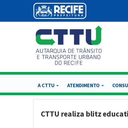
Pular
para
o
conteúdo
principal
A CTTU
ATENDIMENTO
CONSU
CTTU realiza blitz educa