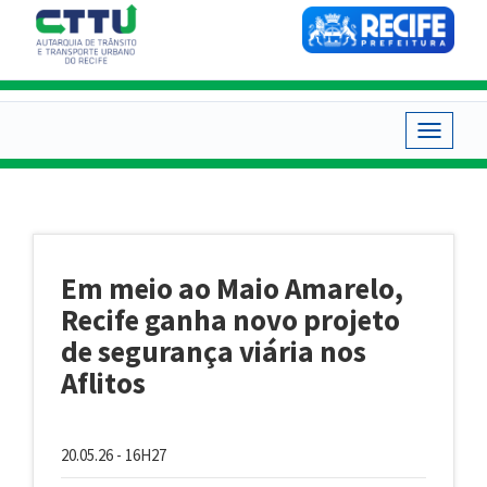
Pular
para
o
conteúdo
principal
Toggle
navigat
Em meio ao Maio Amarelo,
Recife ganha novo projeto
de segurança viária nos
Aflitos
20.05.26 - 16H27