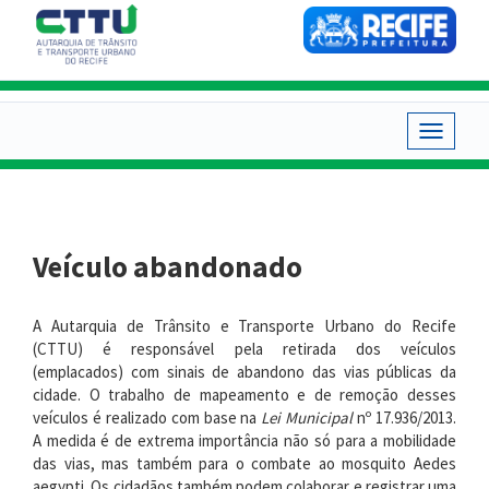
Pular
para
o
conteúdo
principal
Toggle
navigat
Veículo abandonado
A Autarquia de Trânsito e Transporte Urbano do Recife
(CTTU) é responsável pela retirada dos veículos
(emplacados) com sinais de abandono das vias públicas da
cidade. O trabalho de mapeamento e de remoção desses
veículos é realizado com base na
Lei Municipal
nº 17.936/2013.
A medida é de extrema importância não só para a mobilidade
das vias, mas também para o combate ao mosquito Aedes
aegypti. Os cidadãos também podem colaborar e registrar uma