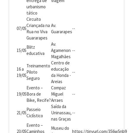
entrega de
Viagem
urbanismo
tático
Circuito
Criançada na
Av.
07/05
--
Rua no Viva
Guararapes
Guararapes
Av.
Blitz
15/05
Agamenon
--
educativa
Magalhães
Centro de
Treinamento
16 a
educação
Piloto
--
19/05
da Honda -
Seguro
Areias
Evento –
Compaz
19/05
Bora de
Miguel
--
Bike, Recife?
Arraes
Saída da
Passeio
21/05
Uninassau,
--
Ciclístico
nas Graças
Evento –
Museu do
23/05
Caminhos
https://tinyurl.com/356w5nb9