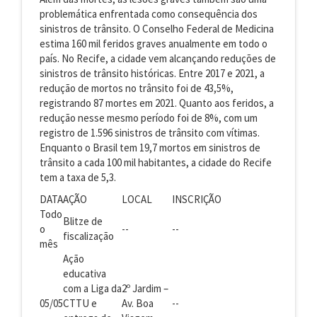
problemática enfrentada como consequência dos
sinistros de trânsito. O Conselho Federal de Medicina
estima 160 mil feridos graves anualmente em todo o
país. No Recife, a cidade vem alcançando reduções de
sinistros de trânsito históricas. Entre 2017 e 2021, a
redução de mortos no trânsito foi de 43,5%,
registrando 87 mortes em 2021. Quanto aos feridos, a
redução nesse mesmo período foi de 8%, com um
registro de 1.596 sinistros de trânsito com vítimas.
Enquanto o Brasil tem 19,7 mortos em sinistros de
trânsito a cada 100 mil habitantes, a cidade do Recife
tem a taxa de 5,3.
DATA
AÇÃO
LOCAL
INSCRIÇÃO
Todo
Blitze de
o
--
--
fiscalização
mês
Ação
educativa
com a Liga da
2º Jardim –
05/05
CTTU e
Av. Boa
--