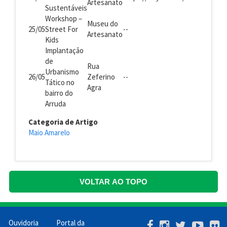
Artesanato
Sustentáveis
Workshop –
Museu do
25/05
Street For
--
Artesanato
Kids
Implantação
de
Rua
Urbanismo
26/05
Zeferino
--
Tático no
Agra
bairro do
Arruda
Categoria de Artigo
Maio Amarelo
VOLTAR AO TOPO
Ouvidoria
Portal da