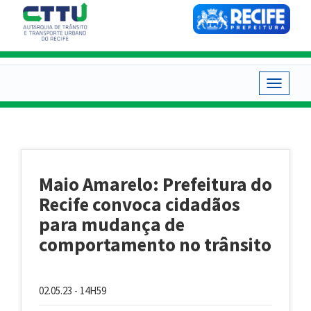
Pular
para
o
conteúdo
principal
Toggle
navigat
Maio Amarelo: Prefeitura do
Recife convoca cidadãos
para mudança de
comportamento no trânsito
02.05.23 - 14H59