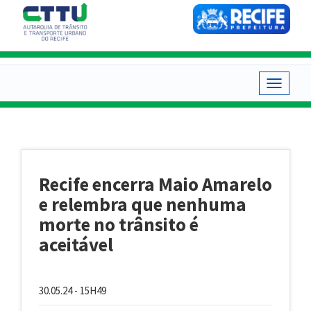
Pular
para
o
conteúdo
principal
Toggle
navigat
Recife encerra Maio Amarelo
e relembra que nenhuma
morte no trânsito é
aceitável
30.05.24 - 15H49