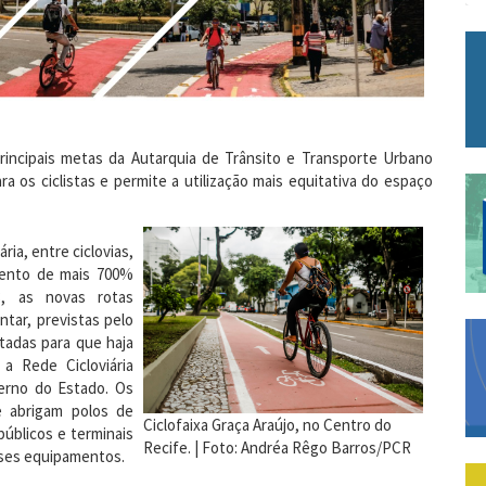
rincipais metas da Autarquia de Trânsito e Transporte Urbano
a os ciclistas e permite a utilização mais equitativa do espaço
ria, entre ciclovias,
umento de mais 700%
, as novas rotas
tar, previstas pelo
etadas para que haja
a Rede Cicloviária
erno do Estado. Os
e abrigam polos de
Ciclofaixa Graça Araújo, no Centro do
úblicos e terminais
Recife. | Foto: Andréa Rêgo Barros/PCR
sses equipamentos.