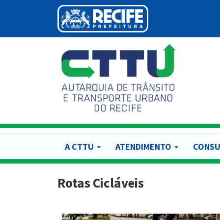
Pular
para
o
conteúdo
principal
A CTTU
ATENDIMENTO
CONSU
Rotas Cicláveis