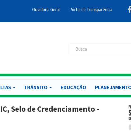
Ouvidoria Geral
Portal da Transparência
Menu
Barra
Topo
PCR
Buscar
Buscar
LTAS
TRÂNSITO
EDUCAÇÃO
PLANEJAMENT
 FIC, Selo de Credenciamento -