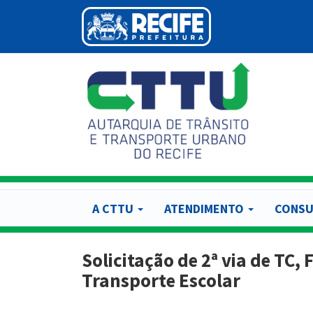
Pular
para
o
conteúdo
principal
A CTTU
ATENDIMENTO
CONSU
Solicitação de 2ª via de TC,
Transporte Escolar