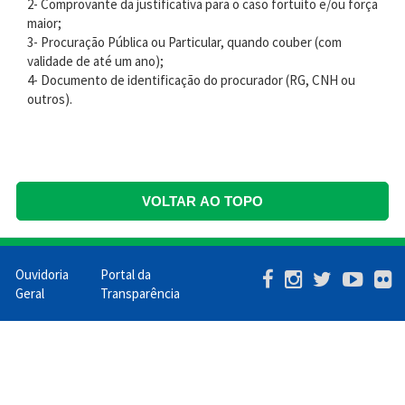
2- Comprovante da justificativa para o caso fortuito e/ou força
maior;
3- Procuração Pública ou Particular, quando couber (com
validade de até um ano);
4- Documento de identificação do procurador (RG, CNH ou
outros).
VOLTAR AO TOPO
Ouvidoria
Portal da
Menu
Geral
Transparência
Barra
Mobile
PCR