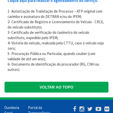
Clique aqui para realizar o agendamento do serviço.
1- Autorização de Tramitação de Processo – ATP original com
carimbo e assinatura do DETRAN e/ou do IPEM;
2- Certificado de Registro e Licenciamento do Veículo - CRLV,
do veículo substituto;
3- Certificado de verificação do taxímetro do veículo
substituto, expedido pelo IPEM;
4- Vistoria do veículo, realizada pela CTTU, caso o veículo seja
zero;
5- Procuração Pública ou Particular, quando couber (com
validade de até um ano);
6- Documento de identificação do procurador (RG, CNH ou
outros).
VOLTAR AO TOPO
Ouvidoria
Portal da
Menu
Geral
Transparência