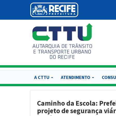
Pular
para
o
conteúdo
principal
A CTTU
ATENDIMENTO
CONSU
Caminho da Escola: Prefe
projeto de segurança viár