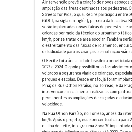
A intervenção prevê a criação de novos espaços 
ampliação das áreas destinadas aos pedestres. O
Streets for Kids, o qual Recife participou entre 
(GDCI, na sigla em inglês), parceira da Iniciativa
serão implantadas novas faixas de pedestres e a
calçadas por meio da técnica do urbanismo tático. 
km/h, por se tratar de área escolar. Também se
o estreitamento das faixas de rolamento, encurt
da ludicidade para as crianças: a sinalização viár
O Recife foi a única cidade brasileira beneficiad
2023 e 2024. O apoio possibilitou o fortalecimen
voltados à segurança viária de crianças, especia
parques e escolas. Desde então, já foram implant
Pina; da Rua Othon Paraíso, no Torreão; e da Praç
intervenções inicialmente realizadas com pintur
permanentes as ampliações de calçadas e criação 
velocidade.
Na Rua Othon Paraíso, no Torreão, antes da inte
km/h. Após o projeto, esse percentual caiu para
na Ilha do Leite, integra uma Zona 30 implantad
sinistros de trânsito com vítimas até 2023. Com a