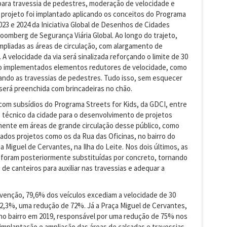
para travessia de pedestres, moderação de velocidade e
 projeto foi implantado aplicando os conceitos do Programa
2023 e 2024 da Iniciativa Global de Desenhos de Cidades
 Bloomberg de Segurança Viária Global. Ao longo do trajeto,
mpliadas as áreas de circulação, com alargamento de
A velocidade da via será sinalizada reforçando o limite de 30
rão implementados elementos redutores de velocidade, como
ando as travessias de pedestres. Tudo isso, sem esquecer
ia será preenchida com brincadeiras no chão.
a com subsídios do Programa Streets for Kids, da GDCI, entre
to técnico da cidade para o desenvolvimento de projetos
lmente em áreas de grande circulação desse público, como
ados projetos como os da Rua das Oficinas, no bairro do
a Miguel de Cervantes, na Ilha do Leite. Nos dois últimos, as
a foram posteriormente substituídas por concreto, tornando
de canteiros para auxiliar nas travessias e adequar a
rvenção, 79,6% dos veículos excediam a velocidade de 30
 22,3%, uma redução de 72%. Já a Praça Miguel de Cervantes,
a no bairro em 2019, responsável por uma redução de 75% nos
 implantação e ampliação das áreas de calçadas e travessias,