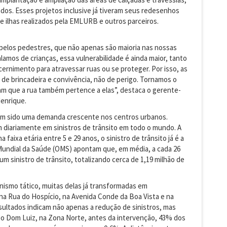
dos. Esses projetos inclusive já tiveram seus redesenhos
e ilhas realizados pela EMLURB e outros parceiros.
elos pedestres, que não apenas são maioria nas nossas
amos de crianças, essa vulnerabilidade é ainda maior, tanto
scernimento para atravessar ruas ou se proteger. Por isso, as
 de brincadeira e convivência, não de perigo. Tornamos o
tam que a rua também pertence a elas”, destaca o gerente-
Henrique.
 tem sido uma demanda crescente nos centros urbanos.
 diariamente em sinistros de trânsito em todo o mundo. A
 faixa etária entre 5 e 29 anos, o sinistro de trânsito já é a
Mundial da Saúde (OMS) apontam que, em média, a cada 26
 sinistro de trânsito, totalizando cerca de 1,19 milhão de
nismo tático, muitas delas já transformadas em
a Rua do Hospício, na Avenida Conde da Boa Vista e na
ltados indicam não apenas a redução de sinistros, mas
go Dom Luiz, na Zona Norte, antes da intervenção, 43% dos