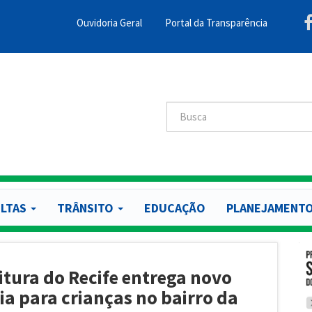
Ouvidoria Geral
Portal da Transparência
Menu
Barra
Topo
PCR
Buscar
Buscar
LTAS
TRÂNSITO
EDUCAÇÃO
PLANEJAMENT
itura do Recife entrega novo
ia para crianças no bairro da