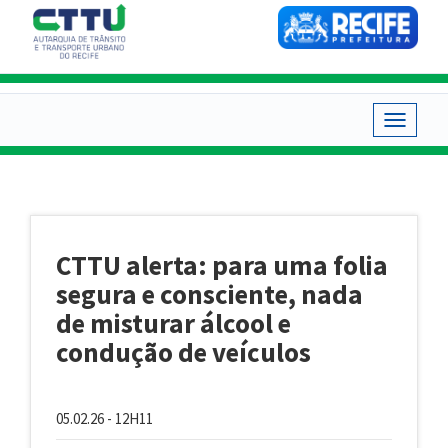
Pular
para
o
conteúdo
principal
Toggle
navigat
CTTU alerta: para uma folia
segura e consciente, nada
de misturar álcool e
condução de veículos
05.02.26 - 12H11