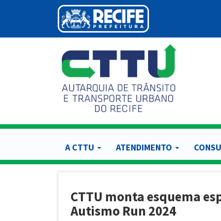
Pular
para
o
conteúdo
principal
A CTTU
ATENDIMENTO
CONSU
CTTU monta esquema espec
Autismo Run 2024