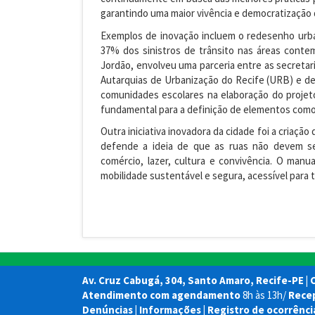
garantindo uma maior vivência e democratização 
Exemplos de inovação incluem o redesenho urb
37% dos sinistros de trânsito nas áreas contem
Jordão, envolveu uma parceria entre as secreta
Autarquias de Urbanização do Recife (URB) e d
comunidades escolares na elaboração do projeto.
fundamental para a definição de elementos como a
Outra iniciativa inovadora da cidade foi a cria
defende a ideia de que as ruas não devem s
comércio, lazer, cultura e convivência. O manu
mobilidade sustentável e segura, acessível para 
Av. Cruz Cabugá, 304, Santo Amaro, Recife-PE | 
Atendimento com agendamento
8h às 13h/
Rece
Denúncias | Informações | Registro de ocorrênc