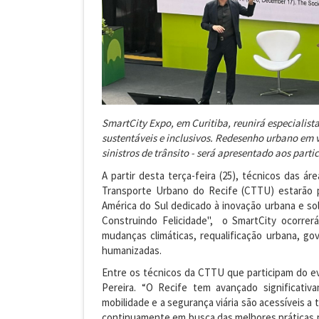
SmartCity Expo, em Curitiba, reunirá especialist
sustentáveis e inclusivos. Redesenho urbano em 
sinistros de trânsito - será apresentado aos parti
A partir desta terça-feira (25), técnicos das ár
Transporte Urbano do Recife (CTTU) estarão p
América do Sul dedicado à inovação urbana e s
Construindo Felicidade", o SmartCity ocorrer
mudanças climáticas, requalificação urbana, gov
humanizadas.
Entre os técnicos da CTTU que participam do ev
Pereira. “O Recife tem avançado significati
mobilidade e a segurança viária são acessíveis 
continuamente em busca das melhores práticas pa