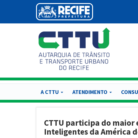
Pular
para
o
conteúdo
principal
A CTTU
ATENDIMENTO
CONSU
CTTU participa do maior 
Inteligentes da América d