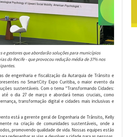
as e gestores que abordarão soluções para municípios
vias do Recife - que provocou redução média de 37% nos
cipantes.
eas de engenharia e fiscalização da Autarquia de Trânsito e
resentes no SmartCity Expo Curitiba, o maior evento da
oluções sustentáveis. Com o tema "Transformando Cidades:
á até o dia 27 de março e abordará temas cruciais, como
ernança, transformação digital e cidades mais inclusivas e
ento está a gerente geral de Engenharia de Trânsito, Kelly
vamente na criação de comunidades sustentáveis, onde a
a todos, promovendo qualidade de vida. Nossas equipes estão
ra redesenhar as vias e devolver a cidade para as pessoas,