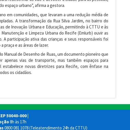
do espaço urbano”, afirma a gestora.
ano em comunidades, que levaram a uma redução média de
pladas. A transformação da Rua Silva Jardim, no bairro do
rias de Inovação Urbana e Educação, permitindo à CTTU e às
e Manutenção e Limpeza Urbana do Recife (Emlurb) ouvir as
 A participação ativa das crianças e seus responsáveis foi
 praça e as áreas de lazer.
ção do Manual de Desenho de Ruas, um documento pioneiro que
er apenas vias de transporte, mas também espaços para
al estabelece novas diretrizes para Recife, com ênfase na
todos os cidadãos.
CEP 50040-000 |
pção
8h às 17h
ias
0800 081 1078 (Teleatendimento 24h da CTTU)