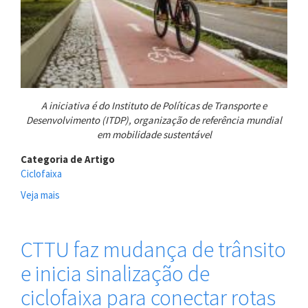
A iniciativa é do Instituto de Políticas de Transporte e
Desenvolvimento (ITDP), organização de referência mundial
em mobilidade sustentável
Categoria de Artigo
Ciclofaixa
Veja mais
sobre
Recife
foi
escolhido
CTTU faz mudança de trânsito
como
e inicia sinalização de
uma
das
ciclofaixa para conectar rotas
cidades