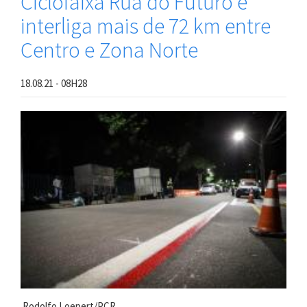
Ciclofaixa Rua do Futuro e
Mundial
interliga mais de 72 km entre
Sem
Carro
Centro e Zona Norte
com
implantação
e
18.08.21 - 08H28
requalificação
de
ciclofaixas
em
Santo
Amaro
Rodolfo Loepert/PCR