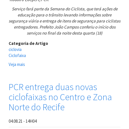
Serviço fará parte da Semana do Ciclista, que terá ações de
educação para o trânsito levando informações sobre
segurança viária e entrega de itens de segurança para ciclistas
entregadores. Prefeito João Campos conferiu o início dos
serviços no final da noite desta quarta (18)
Categoria de Artigo
ciclovia
Ciclofaixa
Veja mais
sobre
PCR
inicia
implantação
PCR entrega duas novas
da
ciclofaixas no Centro e Zona
Ciclofaixa
Rua
Norte do Recife
do
Futuro
e
04.08.21 - 14H04
interliga