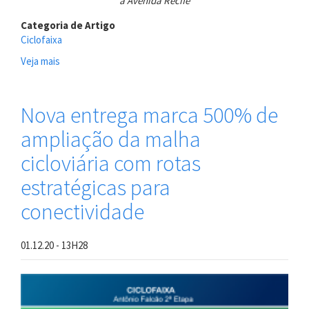
à Avenida Recife
Categoria de Artigo
Ciclofaixa
Veja mais
sobre
CTTU
faz
mudança
Nova entrega marca 500% de
de
ampliação da malha
trânsito
e
cicloviária com rotas
inicia
sinalização
estratégicas para
de
conectividade
ciclofaixa
para
conectar
01.12.20 - 13H28
rotas
do
Ibura
ao
bairro