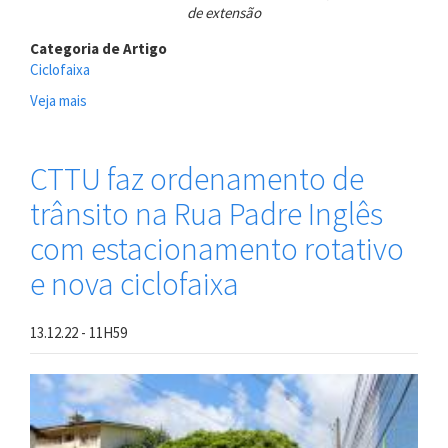
de extensão
Categoria de Artigo
Ciclofaixa
Veja mais
sobre
No
Dia
Mundial
CTTU faz ordenamento de
Sem
trânsito na Rua Padre Inglês
Carro,
PCR
com estacionamento rotativo
inicia
implantação
e nova ciclofaixa
de
nova
rota
13.12.22 - 11H59
cicloviária
em
Casa
Amarela