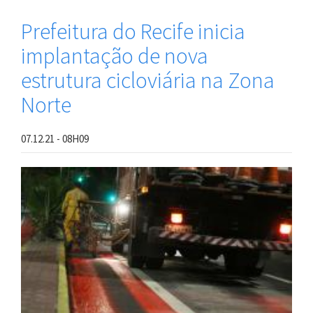
faz
ordenamento
Prefeitura do Recife inicia
de
implantação de nova
trânsito
na
estrutura cicloviária na Zona
Rua
Padre
Norte
Inglês
com
estacionamento
07.12.21 - 08H09
rotativo
e
nova
ciclofaixa