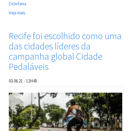
Ciclofaixa
Veja mais
sobre
PCR
entrega
duas
Recife foi escolhido como uma
novas
das cidades líderes da
ciclofaixas
no
campanha global Cidade
Centro
e
Pedaláveis
Zona
Norte
do
03.06.21 - 12H45
Recife