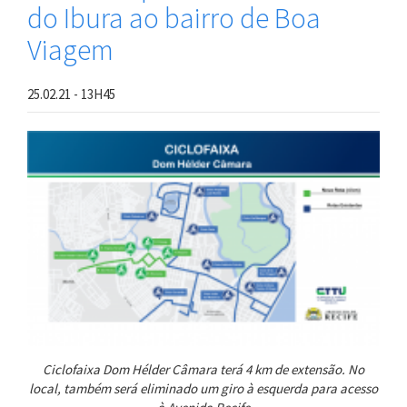
líderes
do Ibura ao bairro de Boa
da
Viagem
campanha
global
Cidade
25.02.21 - 13H45
Pedaláveis
Ciclofaixa Dom Hélder Câmara terá 4 km de extensão. No
local, também será eliminado um giro à esquerda para acesso