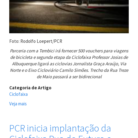
Foto: Rodolfo Loepert/PCR
Parceria com a Tembici irá fornecer 500 vouchers para viagens
de bicicleta e segunda etapa da Ciclofaixa Professor Josias de
Albuquerque ligará as ciclovias Jornalista Graça Araújo, Via
Norte e o Eixo Cicloviário Camilo Simões. Trecho da Rua Treze
de Maio passará a ser bidirecional
Categoria de Artigo
Ciclofaixa
Veja mais
sobre
PCR
inicia
ações
PCR inicia implantação da
do
Dia