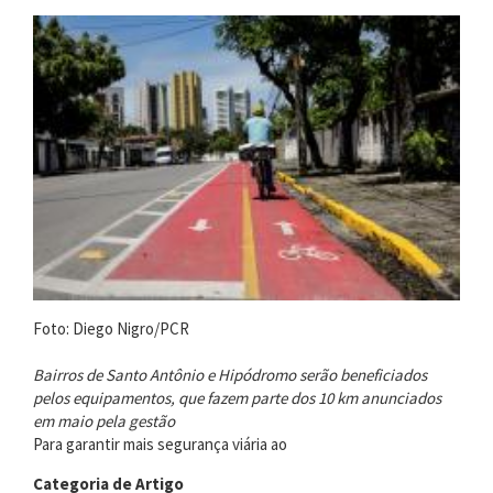
mais
de
72
km
entre
Centro
e
Zona
Norte
Foto: Diego Nigro/PCR
Bairros de Santo Antônio e Hipódromo serão beneficiados
pelos equipamentos, que fazem parte dos 10 km anunciados
em maio pela gestão
Para garantir mais segurança viária ao
Categoria de Artigo