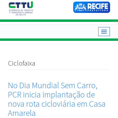
Pular
para
o
conteúdo
principal
Toggle
navigat
Ciclofaixa
No Dia Mundial Sem Carro,
PCR inicia implantação de
nova rota cicloviária em Casa
Amarela