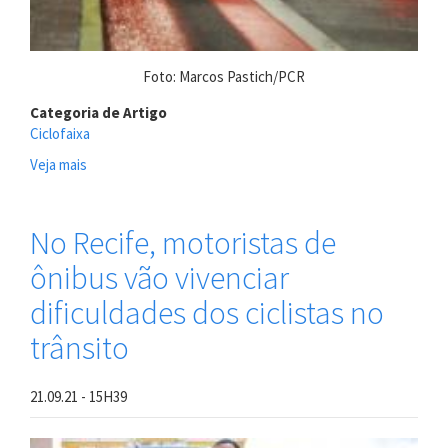
Foto: Marcos Pastich/PCR
Categoria de Artigo
Ciclofaixa
Veja mais
sobre
Prefeitura
do
Recife
No Recife, motoristas de
inicia
ônibus vão vivenciar
implantação
de
dificuldades dos ciclistas no
nova
estrutura
trânsito
cicloviária
na
Zona
21.09.21 - 15H39
Norte