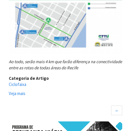
de
Boa
Viagem
Ao todo, serão mais 4 km que farão diferença na conectividade
entre as rotas de todas áreas do Recife
Categoria de Artigo
Ciclofaixa
Veja mais
sobre
Nova
entrega
Paginação
Próxima
››
marca
página
500%
de
ampliação