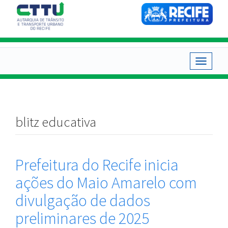
Pular
para
o
conteúdo
principal
Toggle
navigat
blitz educativa
Prefeitura do Recife inicia
ações do Maio Amarelo com
divulgação de dados
preliminares de 2025