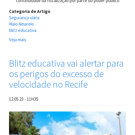
continuidade da fiscalização por parte do poder público
Categoria de Artigo
Segurança viária
Maio Amarelo
blitz educativa
Veja mais
sobre
Prefeitura
do
Recife
Blitz educativa vai alertar para
inicia
os perigos do excesso de
ações
do
velocidade no Recife
Maio
Amarelo
com
12.05.23 - 11H35
divulgação
de
dados
preliminares
de
2025