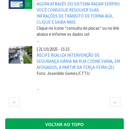
AGORA ATRAVÉS DO SISTEMA RADAR SERPRO
VOCÊ CONSEGUE RESOLVER SUAS
INFRAÇÕES DE TRÂNSITO DE FORMA ÁGIL.
CLIQUE E SAIBA MAIS.
Clique no ícone "consulta de placas" ou no link
abaixo e informe os dados sol
...
|
21/10/2025 - 15:15
RECIFE REALIZA INTERVENÇÃO DE
SEGURANÇA VIÁRIA NA RUA COSME VIANA, EM
AFOGADOS, A PARTIR DA TERÇA-FEIRA (21)
Foto: Josenildo Gomes/CTTU
...
Paginação
Página
Próxima
‹‹
››
anterior
página
VOLTAR AO TOPO